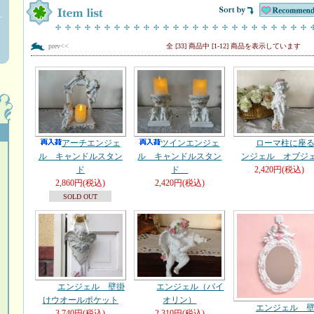
prev<<
全 [33] 商品中 [1-12] 商品を表示しています
アーチエンジェ
ツインエンジェ
ローマ柱に座
ル キャンドルスタン
ル キャンドルスタン
ンジェル オブジ
ド
ド
2,420円(税込)
2,860円(税込)
2,420円(税込)
SOLD OUT
エンジェル 壁掛
エンジェル（バイ
けウオールポケット
オリン）
エンジェル 
3,740円(税込)
2,310円(税込)