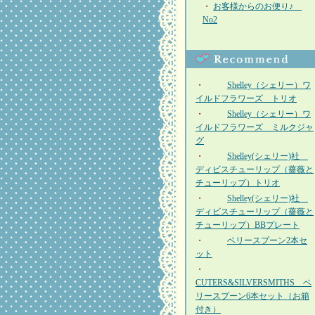
・
お客様からのお便り♪
No2
・
Shelley（シェリー）ワ
イルドフラワーズ トリオ
・
Shelley（シェリー）ワ
イルドフラワーズ ミルクジャ
グ
・
Shelley(シェリー)社
ディビスチューリップ（薔薇と
チューリップ）トリオ
・
Shelley(シェリー)社
ディビスチューリップ（薔薇と
チューリップ）BBプレート
・
ベリースプーン2本セ
ット
・
CUTERS&SILVERSMITHS ベ
リースプーン6本セット（お箱
付き）