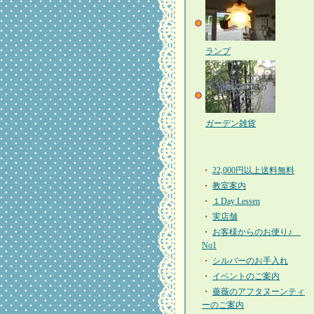
ランプ
ガーデン雑貨
・
22,000円以上送料無料
・
教室案内
・
１Day Lessen
・
実店舗
・
お客様からのお便り♪
No1
・
シルバーのお手入れ
・
イベントのご案内
・
薔薇のアフタヌーンティ
ーのご案内