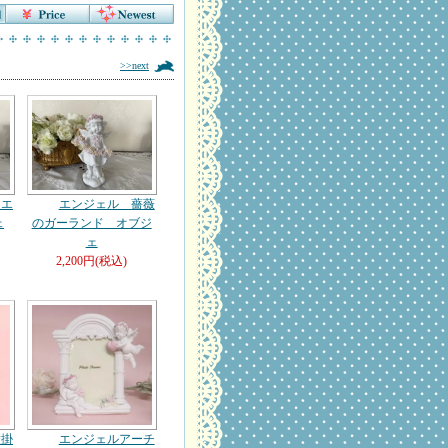
>>next
るエ
エンジェル 薔薇
ェ
のガーランド オブジ
ェ
2,200円(税込)
壁掛
エンジェルアーチ