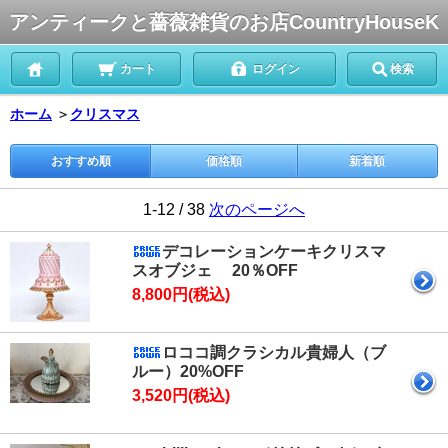
アンティークと薔薇雑貨のお店CountryHouseK
カート
ログイン
検索
ホーム
＞
クリスマス
おすすめ順
価格順
新着順
1-12 / 38
次のページへ
デコレーションケーキクリスマ
スオブジェ 20％OFF
8,800円(税込)
ロココ調クラシカル貴婦人（ブ
ルー）20%OFF
3,520円(税込)