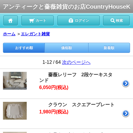
アンティークと薔薇雑貨のお店CountryHouseK
カート
ログイン
検索
ホーム
＞
エレガント雑貨
おすすめ順
価格順
新着順
1-12 / 64
次のページへ
薔薇レリーフ 2段ケーキスタ
ンド
6,050円(税込)
クラウン スクエアープレート
1,980円(税込)