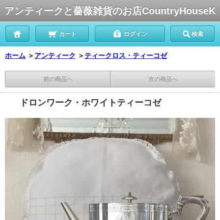
アンティークと薔薇雑貨のお店CountryHouseK
カート
ログイン
検索
ホーム
＞
アンティーク
＞
ティークロス・ティーコゼ
前の商品へ
次の商品へ
ドロンワーク・ホワイトティーコゼ