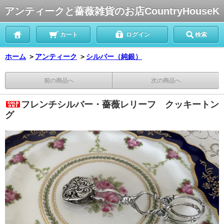
アンティークと薔薇雑貨のお店CountryHouseK
カート
ログイン
検索
ホーム
＞
アンティーク
＞
シルバー（純銀）
前の商品へ
次の商品へ
フレンチシルバー・薔薇レリーフ クッキートン
グ