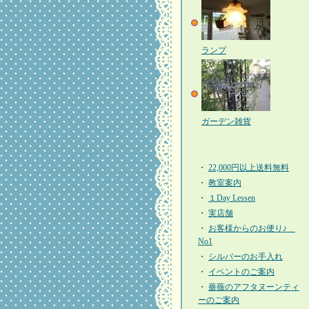
ランプ
ガーデン雑貨
・
22,000円以上送料無料
・
教室案内
・
１Day Lessen
・
実店舗
・
お客様からのお便り♪
No1
・
シルバーのお手入れ
・
イベントのご案内
・
薔薇のアフタヌーンティ
ーのご案内