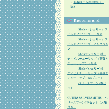
・
お客様からのお便り♪
No2
・
Shelley（シェリー）ワ
イルドフラワーズ トリオ
・
Shelley（シェリー）ワ
イルドフラワーズ ミルクジャ
グ
・
Shelley(シェリー)社
ディビスチューリップ（薔薇と
チューリップ）トリオ
・
Shelley(シェリー)社
ディビスチューリップ（薔薇と
チューリップ）BBプレート
・
ベリースプーン2本セ
ット
・
CUTERS&SILVERSMITHS ベ
リースプーン6本セット（お箱
付き）