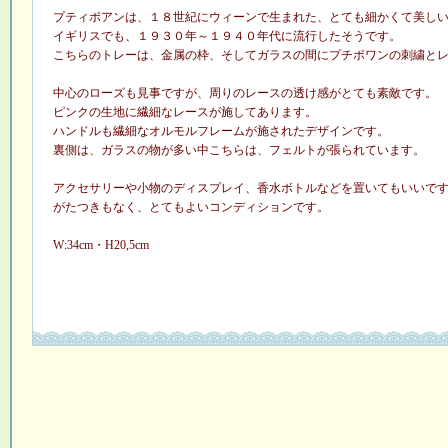
プティポアンは、１８世紀にウィーンで生まれた、とても細かくて美し
イギリスでも、１９３０年～１９４０年代に流行したそうです。
こちらのトレーは、金属の枠、そしてガラスの間にプチポワンの刺繍と
中心のローズも見事ですが、周りのレースの透け感がとても素敵です。
ピンクの生地に繊細なレースが施してあります。
ハンドルも繊細なオルモルフレームが施されたデザインです。
裏側は、ガラスの物が多い中こちらは、フェルトが張られています。
アクセサリーや小物のディスプレイ、香水ボトルなどを置いてもいいで
がたつきもなく、とてもよいコンディションです。
W:34cm・H20,5cm