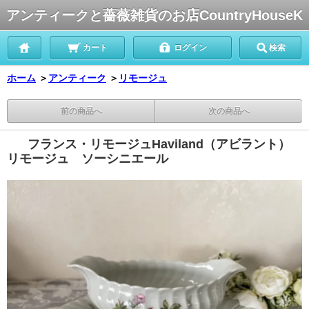
アンティークと薔薇雑貨のお店CountryHouseK
カート
ログイン
検索
ホーム
＞
アンティーク
＞
リモージュ
前の商品へ
次の商品へ
フランス・リモージュHaviland（アビラント）
リモージュ ソーシニエール