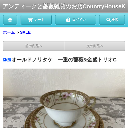
アンティークと薔薇雑貨のお店CountryHouseK
カート
ログイン
検索
ホーム
＞
SALE
前の商品へ
次の商品へ
オールドノリタケ 一重の薔薇&金盛トリオC