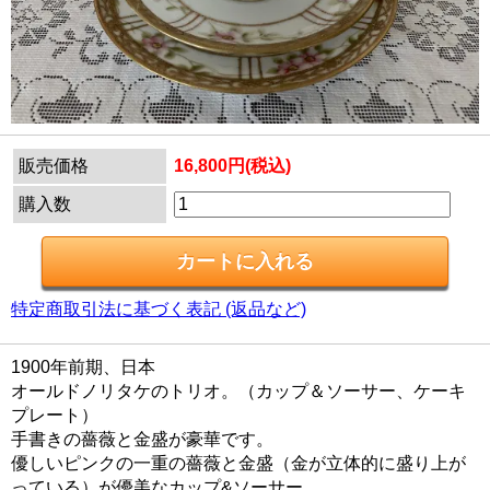
販売価格
16,800円(税込)
購入数
特定商取引法に基づく表記 (返品など)
1900年前期、日本
オールドノリタケのトリオ。（カップ＆ソーサー、ケーキ
プレート）
手書きの薔薇と金盛が豪華です。
優しいピンクの一重の薔薇と金盛（金が立体的に盛り上が
っている）が優美なカップ&ソーサー