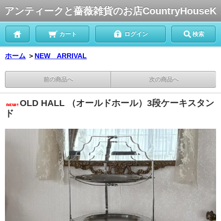
アンティークと薔薇雑貨のお店CountryHouseK
カート
ログイン
検索
ホーム
＞
NEW ARRIVAL
前の商品へ
次の商品へ
OLD HALL （オールドホール）3段ケーキスタン
ド