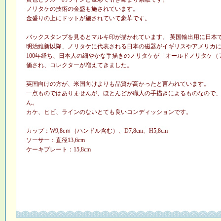
ノリタケの技術の金盛も施されています。
金盛りの上にドットが施されていて豪華です。
バックスタンプを見るとマルキ印が描かれています。 英国輸出用に日本
明治維新以降、ノリタケに代表される日本の磁器がイギリスやアメリカ
100年経ち、日本人の細やかな手描きのノリタケが「オールドノリタケ
価され、コレクターが増えてきました。
英国向けの方が、米国向けよりも品質が高かったと言われています。
一点ものではありませんが、ほとんどが職人の手描きによるものなので
ん。
カケ、ヒビ、ラインのないとても良いコンディッションです。
カップ：W9,8cｍ（ハンドル含む）、D7,8cm、H5,8cm
ソーサー：直径13,6cm
ケーキプレート：15,8cm