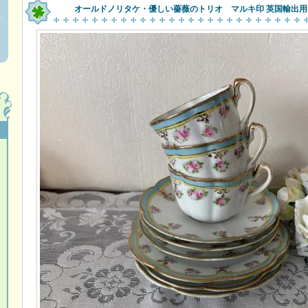
オールドノリタケ・優しい薔薇のトリオ マルキ印 英国輸出用 A