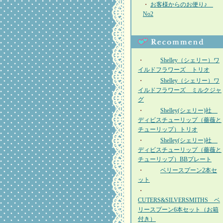
・
お客様からのお便り♪
No2
・
Shelley（シェリー）ワ
イルドフラワーズ トリオ
・
Shelley（シェリー）ワ
イルドフラワーズ ミルクジャ
グ
・
Shelley(シェリー)社
ディビスチューリップ（薔薇と
チューリップ）トリオ
・
Shelley(シェリー)社
ディビスチューリップ（薔薇と
チューリップ）BBプレート
・
ベリースプーン2本セ
ット
・
CUTERS&SILVERSMITHS ベ
リースプーン6本セット（お箱
付き）