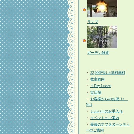
ランプ
ガーデン雑貨
・
22,000円以上送料無料
・
教室案内
・
１Day Lessen
・
実店舗
・
お客様からのお便り♪
No1
・
シルバーのお手入れ
・
イベントのご案内
・
薔薇のアフタヌーンティ
ーのご案内