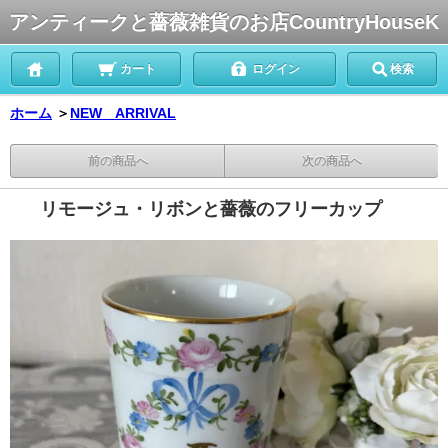
アンティークと薔薇雑貨のお店CountryHouseK
カート
ログイン
検索
ホーム
＞
NEW ARRIVAL
前の商品へ
次の商品へ
リモージュ・リボンと薔薇のフリーカップ