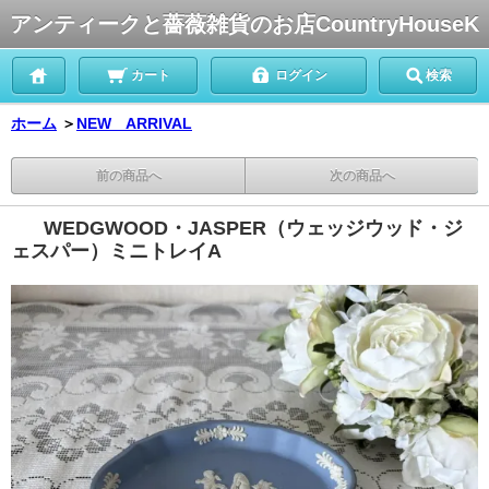
アンティークと薔薇雑貨のお店CountryHouseK
カート
ログイン
検索
ホーム
＞
NEW ARRIVAL
前の商品へ
次の商品へ
WEDGWOOD・JASPER（ウェッジウッド・ジ
ェスパー）ミニトレイA