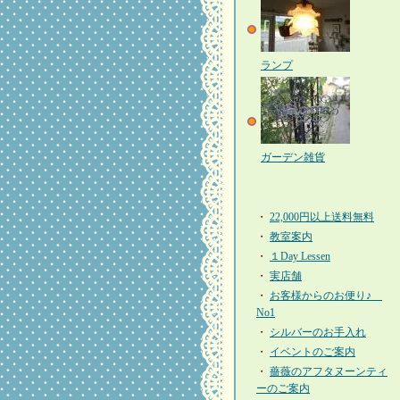
ランプ
ガーデン雑貨
・
22,000円以上送料無料
・
教室案内
・
１Day Lessen
・
実店舗
・
お客様からのお便り♪
No1
・
シルバーのお手入れ
・
イベントのご案内
・
薔薇のアフタヌーンティ
ーのご案内