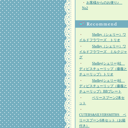
・
お客様からのお便り♪
No2
・
Shelley（シェリー）ワ
イルドフラワーズ トリオ
・
Shelley（シェリー）ワ
イルドフラワーズ ミルクジャ
グ
・
Shelley(シェリー)社
ディビスチューリップ（薔薇と
チューリップ）トリオ
・
Shelley(シェリー)社
ディビスチューリップ（薔薇と
チューリップ）BBプレート
・
ベリースプーン2本セ
ット
・
CUTERS&SILVERSMITHS ベ
リースプーン6本セット（お箱
付き）