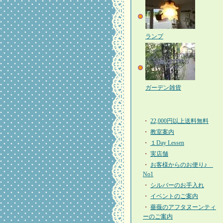
ランプ
ガーデン雑貨
・
22,000円以上送料無料
・
教室案内
・
１Day Lessen
・
実店舗
・
お客様からのお便り♪
No1
・
シルバーのお手入れ
・
イベントのご案内
・
薔薇のアフタヌーンティ
ーのご案内