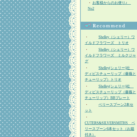
・
お客様からのお便り♪
No2
・
Shelley（シェリー）ワ
イルドフラワーズ トリオ
・
Shelley（シェリー）ワ
イルドフラワーズ ミルクジャ
グ
・
Shelley(シェリー)社
ディビスチューリップ（薔薇と
チューリップ）トリオ
・
Shelley(シェリー)社
ディビスチューリップ（薔薇と
チューリップ）BBプレート
・
ベリースプーン2本セ
ット
・
CUTERS&SILVERSMITHS ベ
リースプーン6本セット（お箱
付き）