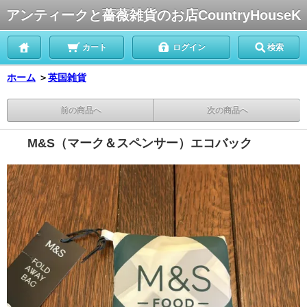
アンティークと薔薇雑貨のお店CountryHouseK
カート
ログイン
検索
ホーム
＞
英国雑貨
前の商品へ
次の商品へ
M&S（マーク＆スペンサー）エコバック