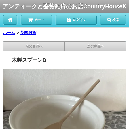
アンティークと薔薇雑貨のお店CountryHouseK
カート
ログイン
検索
ホーム
＞
英国雑貨
前の商品へ
次の商品へ
木製スプーンB