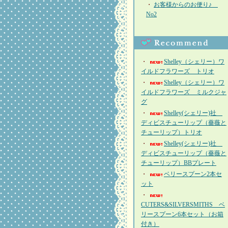
・
お客様からのお便り♪
No2
・
Shelley（シェリー）ワ
イルドフラワーズ トリオ
・
Shelley（シェリー）ワ
イルドフラワーズ ミルクジャ
グ
・
Shelley(シェリー)社
ディビスチューリップ（薔薇と
チューリップ）トリオ
・
Shelley(シェリー)社
ディビスチューリップ（薔薇と
チューリップ）BBプレート
・
ベリースプーン2本セ
ット
・
CUTERS&SILVERSMITHS ベ
リースプーン6本セット（お箱
付き）