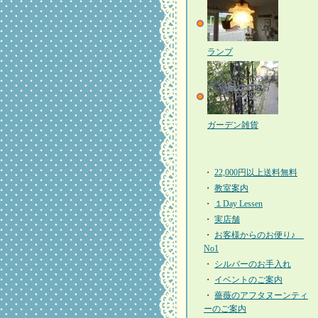
ランプ
ガーデン雑貨
・
22,000円以上送料無料
・
教室案内
・
１Day Lessen
・
実店舗
・
お客様からのお便り♪
No1
・
シルバーのお手入れ
・
イベントのご案内
・
薔薇のアフタヌーンティ
ーのご案内