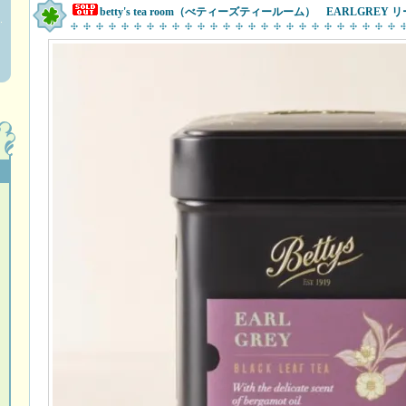
betty's tea room（べティーズティールーム） EARLGREY