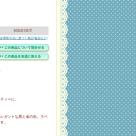
SOLD OUT
定商取引法に基づく表記(返品など)
。
ンティーに。
エレガントな黒と金の缶。ラベ
ます。