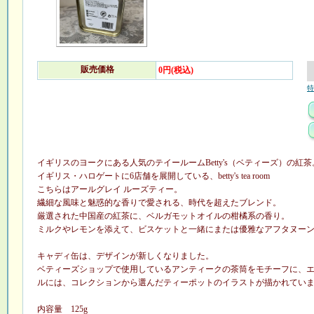
販売価格
0円(税込)
特
イギリスのヨークにある人気のテイールームBetty's（ベティーズ）の紅茶
イギリス・ハロゲートに6店舗を展開している、betty's tea room
こちらはアールグレイ ルーズティー。
繊細な風味と魅惑的な香りで愛される、時代を超えたブレンド。
厳選された中国産の紅茶に、ベルガモットオイルの柑橘系の香り。
ミルクやレモンを添えて、ビスケットと一緒にまたは優雅なアフタヌー
キャディ缶は、デザインが新しくなりました。
ベティーズショップで使用しているアンティークの茶筒をモチーフに、
ルには、コレクションから選んだティーポットのイラストが描かれてい
内容量 125g